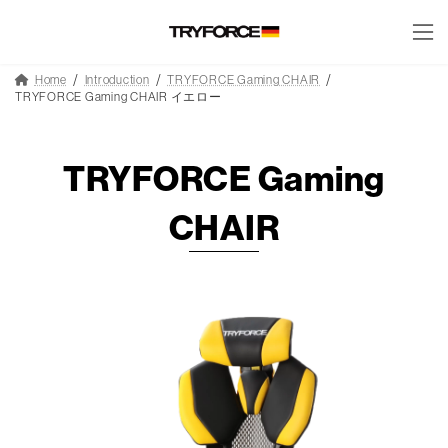
コ
ナ
コ
ナ
ン
ビ
ン
ビ
テ
ゲ
テ
ゲ
ン
ー
ン
ー
Home
Introduction
TRYFORCE Gaming CHAIR
ツ
シ
ツ
シ
TRYFORCE Gaming CHAIR イエロー
へ
ョ
へ
ョ
ス
ン
ス
ン
キ
に
キ
に
TRYFORCE Gaming
ッ
移
ッ
移
プ
動
プ
動
CHAIR