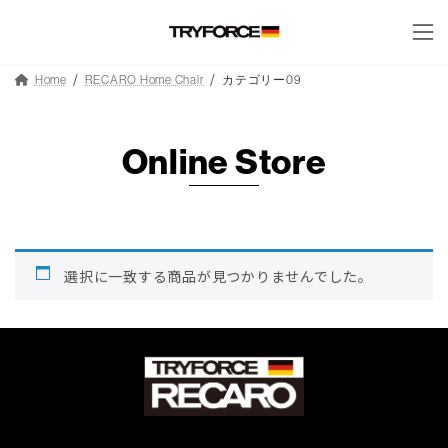
コ
ナ
ン
ビ
テ
ゲ
ン
ー
Home
RECARO Home Chair
カテゴリー09
ツ
シ
へ
ョ
ス
ン
キ
に
Online Store
ッ
移
プ
動
選択に一致する商品が見つかりませんでした。