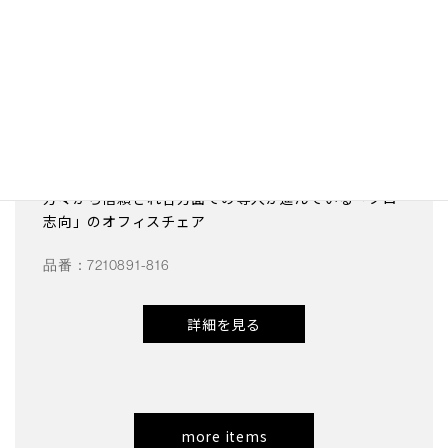
着座時の背骨の形状を、腰に最も良いとされるS字へ
と自然に導くさまざまな機能が充実。世界から「疲れ
知らず」と賞賛されるカーシートメーカーであるレカ
ロの“着座”に対する歴史と哲学と技術が腰の疲労を軽
減し腰痛を予防します。全国30ヵ所以上の消防署本
部指令室に採用されているほか東海道新幹線
700/500/800系運転席のベースでもあるRECARO
24H CHAIR。長時間、座り続ける仕事に就く多くの
方々から信頼され各方面での導入が進んでいる「プロ
志向」のオフィスチェア
品番：7210891-816
詳細を見る
more items