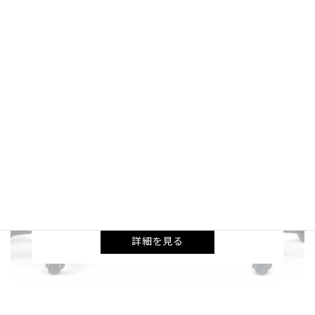
RECARO 24H CHAIR
220ヶ所以上にもおよぶ全国の消防指令室に採用
されているRECARO 24H CHAIR。
自動車用シートで培ったRECARO独自のシート哲
学により開発したオフィスチェア。
腰痛予防や疲労軽減を可能にする正しい着座姿勢
をサポートします。
長時間イスに座ったまま過ごされることの多い方
へ
詳細を見る