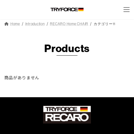
コ
ナ
コ
ナ
ン
ビ
ン
ビ
テ
ゲ
テ
ゲ
ン
ー
ン
ー
Home
Introduction
RECARO Home CHAIR
カテゴリー11
ツ
シ
ツ
シ
へ
ョ
へ
ョ
ス
ン
ス
ン
キ
に
キ
に
Products
ッ
移
ッ
移
プ
動
プ
動
商品がありません